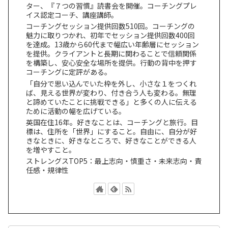
ター、『７つの習慣』読書会を開催。コーチングプレ
イス認定コーチ、講座講師。
コーチングセッション提供回数510回。コーチングの
魅力に取りつかれ、初年でセッション提供回数400回
を達成。13歳から60代まで幅広い年齢層にセッション
を提供。クライアントと長期に関わることで信頼関係
を構築し、安心安全な場所を提供。行動の背中を押す
コーチングに定評がある。
「自分で思い込んでいた枠を外し、小さな１をつくれ
ば、見える世界が変わり、付き合う人も変わる。無理
と諦めていたことに挑戦できる」と多くの人に伝える
ために活動の幅を広げている。
英国在住16年。好きなことは、コーチングと旅行。目
標は、住所を「世界」にすること。自由に、自分が好
きなときに、好きなところで、好きなことができる人
を増やすこと。
ストレングスTOP5：最上志向・慎重さ・未来志向・責
任感・規律性