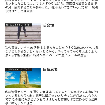
ミットしたことについては必ずやりとげる、真面目で誠実な資質 そ
の分、疲弊することが多かった。 強み使いできているときは 一度引
き受けたことは最後...
活発性
ストレングスファインダー
私の資質ナンバー10 活発性は 思ったことを今すぐ始めたい やってみ
ないとわからないじゃない とにかく、やってみてから考えようよ と
思える才能 決断断、行動が早い ペースが速い メールの返信...
運命思考
ストレングスファインダー
私の資質ナンバー９ 運命思考は あらゆる人や出来事は互いに結びつ
いていると考えてます 世界は繋がっている 全ては必然だとおもうん
です この世に偶然というものはほとんど存在せずほぼあらゆる出来
事には何らかの理由...