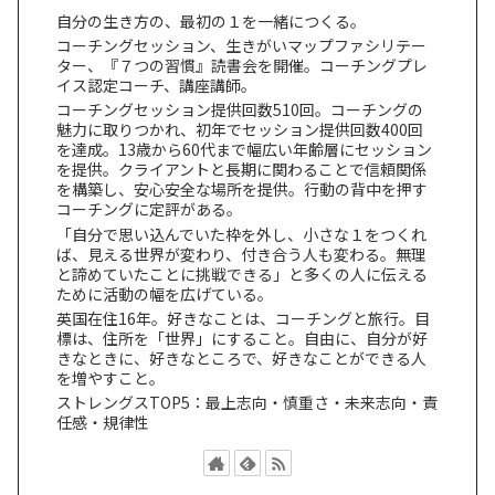
自分の生き方の、最初の１を一緒につくる。
コーチングセッション、生きがいマップファシリテー
ター、『７つの習慣』読書会を開催。コーチングプレ
イス認定コーチ、講座講師。
コーチングセッション提供回数510回。コーチングの
魅力に取りつかれ、初年でセッション提供回数400回
を達成。13歳から60代まで幅広い年齢層にセッション
を提供。クライアントと長期に関わることで信頼関係
を構築し、安心安全な場所を提供。行動の背中を押す
コーチングに定評がある。
「自分で思い込んでいた枠を外し、小さな１をつくれ
ば、見える世界が変わり、付き合う人も変わる。無理
と諦めていたことに挑戦できる」と多くの人に伝える
ために活動の幅を広げている。
英国在住16年。好きなことは、コーチングと旅行。目
標は、住所を「世界」にすること。自由に、自分が好
きなときに、好きなところで、好きなことができる人
を増やすこと。
ストレングスTOP5：最上志向・慎重さ・未来志向・責
任感・規律性