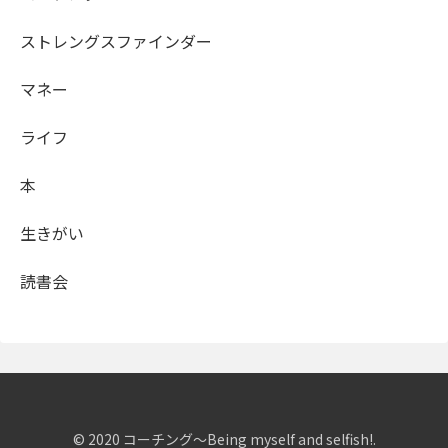
ストレングスファインダー
マネー
ライフ
本
生きがい
読書会
© 2020 コーチング～Being myself and selfish!.