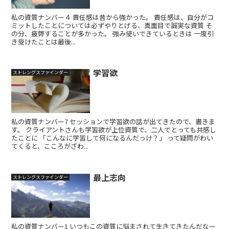
私の資質ナンバー４ 責任感は昔から強かった。 責任感は、自分がコ
ミットしたことについては必ずやりとげる、真面目で誠実な資質 そ
の分、疲弊することが多かった。 強み使いできているときは 一度引
き受けたことは最後...
学習欲
ストレングスファインダー
私の資質ナンバー7 セッションで学習欲の話が出てきたので、書きま
す。 クライアントさんも学習欲が上位資質で、二人でとっても共感し
たことに 「こんなに学習して何になるんだっけ？」 って疑問がわい
てくると、こころがざわ...
最上志向
ストレングスファインダー
私の資質ナンバー1 いつもこの資質に悩まされて生きてきたんだなー