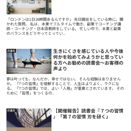
「ロンドンは1日26時間あるんですか」 先日雑談をしている時に、聞
かれた質問。 私は、本業でフルタイムで働き、副業でコーチング講
師・コーチング・日本語教師をしている。 忙しい中で、本業と副業
のバランスをどうやってとってい...
生きにくさを感じている人や今後
読書会
何かを始めてみようかと思ってい
る方へお勧めの読書会〜お客様の
声より
夢は叶っても、なんだか、幸せではない。 そんな経験はありません
か。 『7つの習慣』を理解することで、人生はよりよく、ラクにな
る。 『7つの習慣』では、よい「人格」が重要とされています。 その
ために「習慣」をつくるの...
【開催報告】読書会『７つの習慣
読書会
』「第７の習慣 刃を研く」