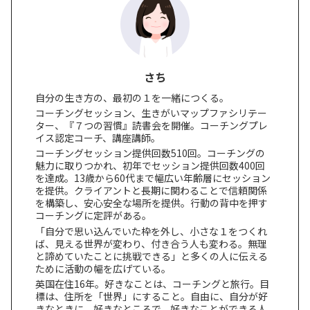
さち
自分の生き方の、最初の１を一緒につくる。
コーチングセッション、生きがいマップファシリテー
ター、『７つの習慣』読書会を開催。コーチングプレ
イス認定コーチ、講座講師。
コーチングセッション提供回数510回。コーチングの
魅力に取りつかれ、初年でセッション提供回数400回
を達成。13歳から60代まで幅広い年齢層にセッション
を提供。クライアントと長期に関わることで信頼関係
を構築し、安心安全な場所を提供。行動の背中を押す
コーチングに定評がある。
「自分で思い込んでいた枠を外し、小さな１をつくれ
ば、見える世界が変わり、付き合う人も変わる。無理
と諦めていたことに挑戦できる」と多くの人に伝える
ために活動の幅を広げている。
英国在住16年。好きなことは、コーチングと旅行。目
標は、住所を「世界」にすること。自由に、自分が好
きなときに、好きなところで、好きなことができる人