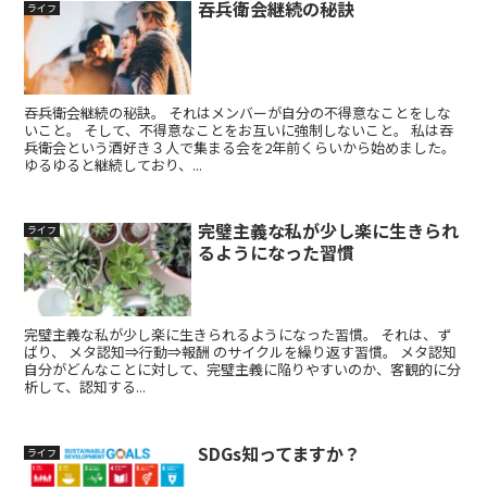
吞兵衛会継続の秘訣
ライフ
吞兵衛会継続の秘訣。 それはメンバーが自分の不得意なことをしな
いこと。 そして、不得意なことをお互いに強制しないこと。 私は吞
兵衛会という酒好き３人で集まる会を2年前くらいから始めました。
ゆるゆると継続しており、...
完璧主義な私が少し楽に生きられ
ライフ
るようになった習慣
完璧主義な私が少し楽に生きられるようになった習慣。 それは、ず
ばり、 メタ認知⇒行動⇒報酬 のサイクルを繰り返す習慣。 メタ認知
自分がどんなことに対して、完璧主義に陥りやすいのか、客観的に分
析して、認知する...
SDGs知ってますか？
ライフ