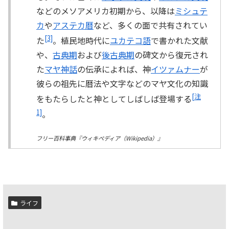
などのメソアメリカ初期から、以降は
ミシュテ
カ
や
アステカ暦
など、多くの面で共有されてい
[3]
た
。植民地時代に
ユカテコ語
で書かれた文献
や、
古典期
および
後古典期
の碑文から復元され
た
マヤ神話
の伝承によれば、神
イツァムナー
が
彼らの祖先に暦法や文字などのマヤ文化の知識
[注
をもたらしたと神としてしばしば登場する
1]
。
フリー百科事典『ウィキペディア（Wikipedia）』
ライフ