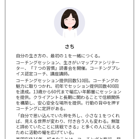
さち
自分の生き方の、最初の１を一緒につくる。
コーチングセッション、生きがいマップファシリテー
ター、『７つの習慣』読書会を開催。コーチングプレ
イス認定コーチ、講座講師。
コーチングセッション提供回数510回。コーチングの
魅力に取りつかれ、初年でセッション提供回数400回
を達成。13歳から60代まで幅広い年齢層にセッション
を提供。クライアントと長期に関わることで信頼関係
を構築し、安心安全な場所を提供。行動の背中を押す
コーチングに定評がある。
「自分で思い込んでいた枠を外し、小さな１をつくれ
ば、見える世界が変わり、付き合う人も変わる。無理
と諦めていたことに挑戦できる」と多くの人に伝える
ために活動の幅を広げている。
英国在住16年。好きなことは、コーチングと旅行。目