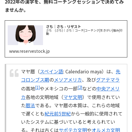
2022年の漢字を、無料コーチングセッションで決めてみ
ませんか。
さち｜さち - リザスト
さち (さち)｜さち｜コーチ|コーチング|生きがい|強み|行
動
www.reservestock.jp
マヤ暦（
スペイン語
: Calendario maya）は、
先
コロンブス期
の
メソアメリカ
、及び
グアテマラ
[1]
[2]
の高地
やメキシコの一部
などの
中央アメリ
カ
各地の文明地域（
マヤ文明
）で使用されてい
た
暦法
である。マヤ暦の本質は、これらの地域
で遅くとも
紀元前5世紀
から一般的に使用されて
いたシステムに基づいていると考えられてい
る。それは古くは
サポテカ文明
や
オルメカ文明