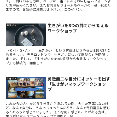
す。ご興味のある方は、ページの一番下にあるお申し込みフォームよ
りお申込みください。またお問合せフォームもページの一番下にあり
ますので、お気軽にお問合せ下さい。 このイベン...
生きがいを8つの質問から考える
生きがい
ワークショップ
I・K・I・G・A・I 「生きがい」という言葉はどうやら日本語だけに
あるらしい。 先日ロンドンで「生きがいについて雑談会」を開催し
ました。 そして、「生きがいを8つの質問から考えるワークショッ
プ」も継続的に開催して...
勇逸無二な自分にオッケーを出す
生きがい
「生きがいマップワークショッ
プ」
これからの人生をどう生きるか？ 私は長い間、大した不満はないけ
ど、なんで自分はこうなっちゃったんだろう、なんで毎日窮屈に感じ
るんだろうと感じていました。 そんな風に感じたことがある方は、
生きがいマップワークショップで仲間と一緒...